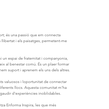
port; és una passió que em connecta 
libertat i els paisatges, permetent-me 
i un espai de fraternitat i companyonia, 
ix al benestar comú. És un plaer formar 
nem suport i aprenem els uns dels altres.
 valuosos i loportunitat de connectar 
iferents llocs. Aquesta comunitat m'ha 
i gaudir d'experiències inoblidables.
nitza Enforma Inspira, les que més 