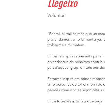
Llegeixo
Voluntari
“Per mi, el trail és més que un es
profundament amb la muntanya, la l
trobar-me a mi mateix.
Enforma Inspira representa per a m
on cadascun de nosaltres contribue
part d'aquest grup, on tots ens do
Enforma Inspira em brinda moments
amb persones de tot el món i de d
permès crear vincles significatius 
Entre totes les activitats que orga