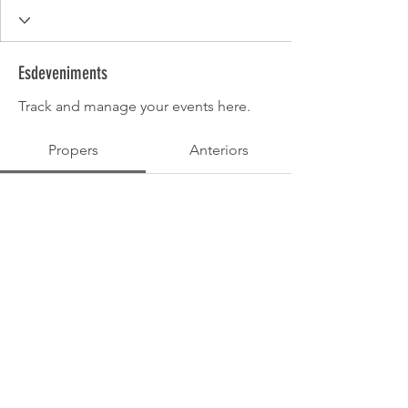
Esdeveniments
Track and manage your events here.
Propers
Anteriors
No tickets or RSVPs yet
Explora els esdeveniments
Política de Privadesa