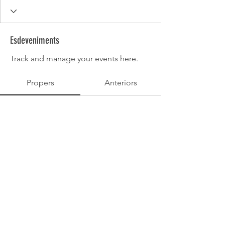
Esdeveniments
Track and manage your events here.
Propers
Anteriors
No tickets or RSVPs yet
Explora els esdeveniments
Política de Privadesa