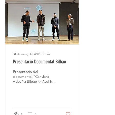
31 de març del 2026
∙
1
min
Presentació Documental Bilbao
Presentació del
documental “Canviant
vides” a Bilbao ✨ Avui hem
tornat a reviure emocions,
compartint experiències,
moments i també
quilòmetres al costat de la
ria. Un matí ple d'energia,
retrobaments i propòsit,
1
0