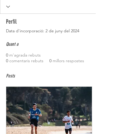
Perfil
Data d'incorporació: 2 de juny del 2024
Quant a
0
m'agrada rebuts
0
comentaris rebuts
0
millors respostes
Posts