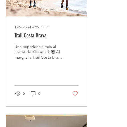
1 d’abr. del 2026
∙
1
min
Trail Costa Brava
Una experiència més al
costat de Klassmark 🥰 Al
març, a la Trail Costa Brava,
gaudim d´un ambient
increïble i dels paisatges
únics de la Costa Brava 😍
Una cursa espectacular,
plena d´energia, emoció i
molt bon ambient 🙌🏽
0
0
Felicitats a totes les
persones participants! Des
d'Enforma Inspira seguim
sumant experiències,
quilòmetres i moments
que deixen empremta ✨