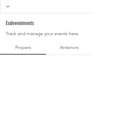
Esdeveniments
Track and manage your events here.
Propers
Anteriors
No tickets or RSVPs yet
Explora els esdeveniments
Política de Privadesa