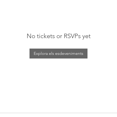
No tickets or RSVPs yet
Explora els esdeveniments