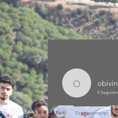
obivin
obivincil
0
Seguidor
Perfil
Esdeveniments