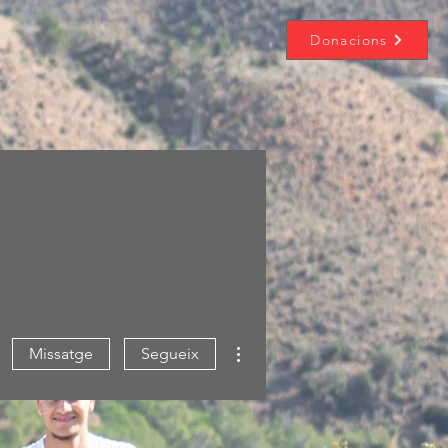
Donacions
Més accions
Missatge
Segueix