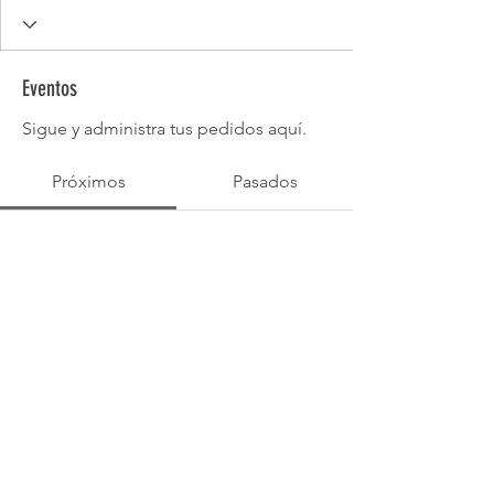
Eventos
Sigue y administra tus pedidos aquí.
Próximos
Pasados
Aún no hay entradas ni
confirmaciones de asistencia
Buscar eventos